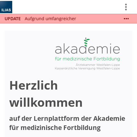
Mehr
zeigen
UPDATE
Aufgrund umfangreicher
Wartungsarbeiten wird die Online-Lernplattform
ILIAS der Akademie für medizinische Fortbildung ab
dem 25.08.2026 für wenige Tage nicht erreichbar
sein.
Herzlich
willkommen
auf der Lernplattform der Akademie
für medizinische Fortbildung